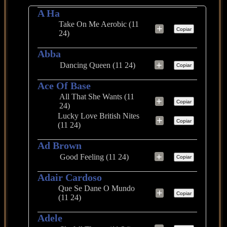
A Ha
Take On Me Aerobic (11
+
Copiar
24)
Abba
+
Dancing Queen (11 24)
Copiar
Ace Of Base
All That She Wants (11
+
Copiar
24)
Lucky Love British Nites
+
Copiar
(11 24)
Ad Brown
+
Good Feeling (11 24)
Copiar
Adair Cardoso
Que Se Dane O Mundo
+
Copiar
(11 24)
Adele