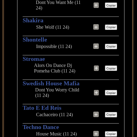
Dont You Want Me (11
+
Copiar
24)
Shakira
+
She Wolf (11 24)
Copiar
Shontelle
+
Impossible (11 24)
Copiar
Stromae
Alors On Dance Dj
+
Copiar
Pomeha Club (11 24)
Swedish House Mafia
Dont You Worry Child
+
Copiar
(11 24)
Tato E Ed Reis
+
Cachaceiro (11 24)
Copiar
Techno Dance
+
House Music (11 24)
Copiar