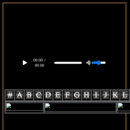
body, td, th { color: #9a9da1; } .lateral { border: 1px solid
#3d2002; position: relative; width: 170px; text-decoration: none;
} .test { width: 0px; overflow: hidden; height: 20px; border: 1px
solid #000; border-radius: 3px; float: left; background: #000; }
.test2 { width: 63px; overflow: hidden; height: 24px; border: 0px
solid #000; float: left; margin-left: 5px; } #topo { position: fixed;
background: rgba(0,0,0,1.0); top: 0px; width: 100%; height:
90px; right: 0px; display: inline-block; justify-content: center; z-
index: 1000; } .fixa { width: 796px; position: fixed; z-index:
1000; top: 40px; left: 1px; z-index: 1000; }
00:00
/
00:00