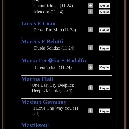
+
Incondicional (11 24)
Copiar
+
Meteoro (11 24)
Copiar
Lucas E Luan
+
Pensa Em Mim (11 24)
Copiar
Marcos E Belutti
+
Dupla Solidao (11 24)
Copiar
Maria Cec�lia E Rodolfo
+
Tchau Tchau (11 24)
Copiar
Marina Elali
One Last Cry Deeplick
+
Copiar
Deeplick Club (11 24)
Mashup Germany
I Love The Way You (11
+
Copiar
24)
Mastiksoul