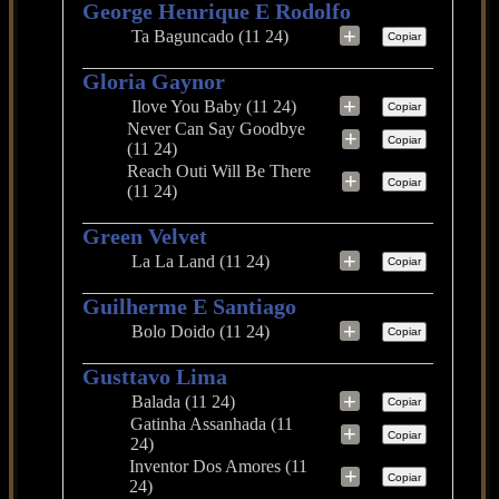
George Henrique E Rodolfo
+
Ta Baguncado (11 24)
Copiar
Gloria Gaynor
+
Ilove You Baby (11 24)
Copiar
Never Can Say Goodbye
+
Copiar
(11 24)
Reach Outi Will Be There
+
Copiar
(11 24)
Green Velvet
+
La La Land (11 24)
Copiar
Guilherme E Santiago
+
Bolo Doido (11 24)
Copiar
Gusttavo Lima
+
Balada (11 24)
Copiar
Gatinha Assanhada (11
+
Copiar
24)
Inventor Dos Amores (11
+
Copiar
24)