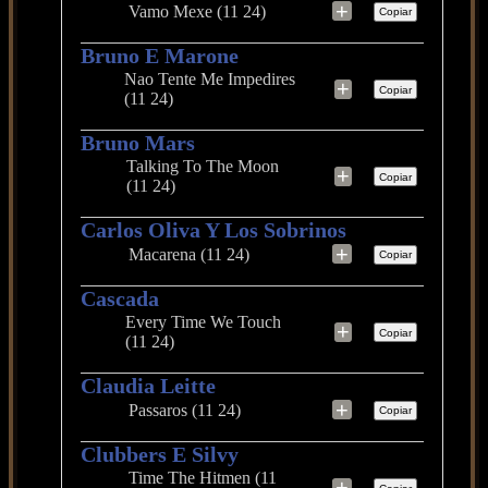
+
Vamo Mexe (11 24)
Copiar
Bruno E Marone
Nao Tente Me Impedires
+
Copiar
(11 24)
Bruno Mars
Talking To The Moon
+
Copiar
(11 24)
Carlos Oliva Y Los Sobrinos
+
Macarena (11 24)
Copiar
Cascada
Every Time We Touch
+
Copiar
(11 24)
Claudia Leitte
+
Passaros (11 24)
Copiar
Clubbers E Silvy
Time The Hitmen (11
+